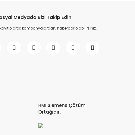
osyal Medyada Bizi Takip Edin
 kayıt olarak kampanyalardan, haberdar olabilirsiniz.
-0AA0 SIMATIC S7-1500 Digital input module, DI 32x24 V DC
UR
HMI Siemens Çözüm
Ortağıdır.