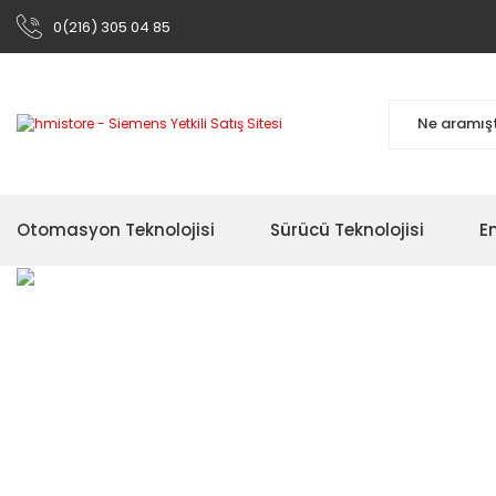
0(216) 305 04 85
Otomasyon Teknolojisi
Sürücü Teknolojisi
En
Siemens Otomas
Çok Satan
Ürünleri
Ürünler