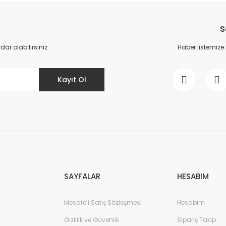
YENİ
S
r olabilirsiniz.
Haber listemize
Kayıt Ol
6ES7521-1BL10
TIC S7-1500, digital input module DI 32x24 V DC
370,66 E
SAYFALAR
HESABIM
YENİ
Mesafeli Satış Sözleşmesi
Hesabım
Gizlilik ve Güvenlik
Sipariş Takip