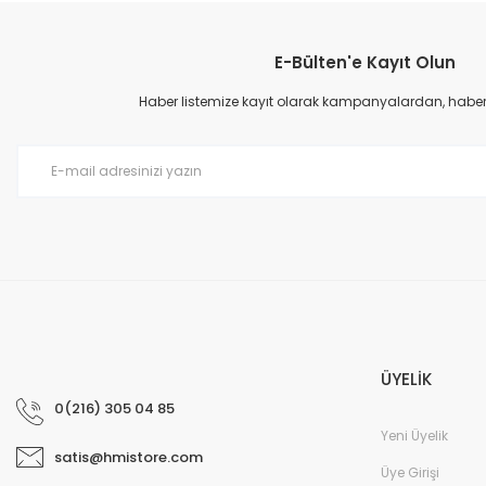
YENİ
E-Bülten'e Kayıt Olun
Haber listemize kayıt olarak kampanyalardan, haberda
6ES7521-1BL00-0AB0 SIMA
366,34 EUR
ÜYELİK
YENİ
0(216) 305 04 85
Yeni Üyelik
satis@hmistore.com
Üye Girişi