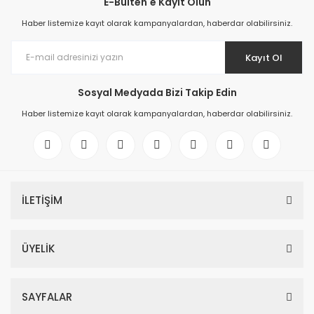
E-Bülten'e Kayıt Olun
Haber listemize kayıt olarak kampanyalardan, haberdar olabilirsiniz.
Kayıt Ol
Sosyal Medyada Bizi Takip Edin
Haber listemize kayıt olarak kampanyalardan, haberdar olabilirsiniz.
İLETİŞİM
6ES7521-1BL00-0AB0 SIMATIC S7-1500, digital input module DI 32x24 
ÜYELİK
366,34 EUR
SAYFALAR
6ES7521-1BL00-0AB0 SIMATIC S7-1500, digital input module DI 32x24 