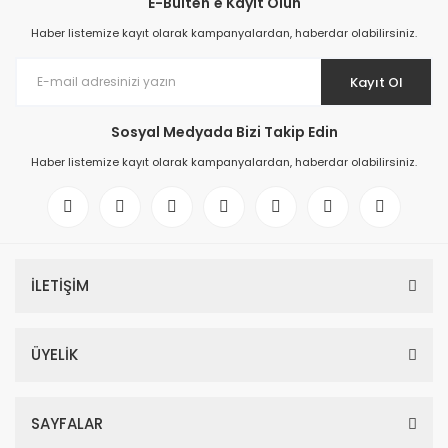
E-Bülten'e Kayıt Olun
Haber listemize kayıt olarak kampanyalardan, haberdar olabilirsiniz.
Kayıt Ol
Sosyal Medyada Bizi Takip Edin
Haber listemize kayıt olarak kampanyalardan, haberdar olabilirsiniz.
İLETİŞİM
6ES7521-1BL00-0AB0 SIMATIC S7-1500, digital input module DI 32x24 
ÜYELİK
366,34 EUR
SAYFALAR
6ES7521-1BL00-0AB0 SIMATIC S7-1500, digital input module DI 32x24 