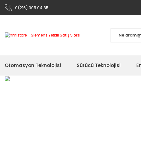
0(216) 305 04 85
Otomasyon Teknolojisi
Sürücü Teknolojisi
En
Siemens Otomas
Çok Satan
Ürünleri
Ürünler