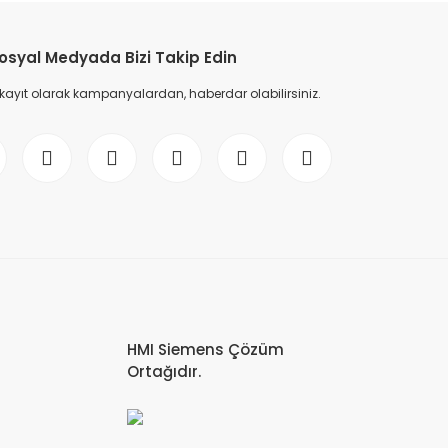
osyal Medyada Bizi Takip Edin
 kayıt olarak kampanyalardan, haberdar olabilirsiniz.
-0AA0 SIMATIC S7-1500 Digital input module, DI 32x24 V DC
UR
HMI Siemens Çözüm
Ortağıdır.