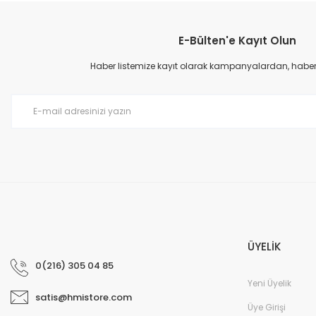
YENİ
E-Bülten'e Kayıt Olun
Haber listemize kayıt olarak kampanyalardan, haberda
6ES7521-1BL00-0AB0 SIMA
366,34 EUR
ÜYELİK
YENİ
0(216) 305 04 85
Yeni Üyelik
satis@hmistore.com
Üye Girişi