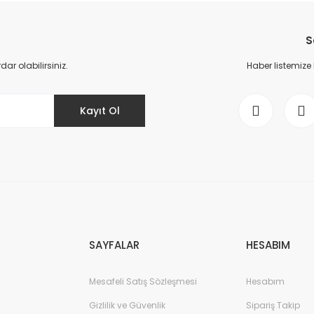
YENİ
S
r olabilirsiniz.
Haber listemize
Kayıt Ol
6ES7521-1BL10
TIC S7-1500, digital input module DI 32x24 V DC
370,66 E
SAYFALAR
HESABIM
YENİ
Mesafeli Satış Sözleşmesi
Hesabım
Gizlilik ve Güvenlik
Sipariş Takip