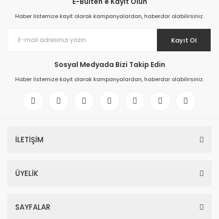
E-Bülten'e Kayıt Olun
Haber listemize kayıt olarak kampanyalardan, haberdar olabilirsiniz.
Kayıt Ol
Sosyal Medyada Bizi Takip Edin
Haber listemize kayıt olarak kampanyalardan, haberdar olabilirsiniz.
İLETİŞİM
6ES7521-1BL00-0AB0 SIMATIC S7-1500, digital input module DI 32x24 
ÜYELİK
366,34 EUR
SAYFALAR
6ES7521-1BL00-0AB0 SIMATIC S7-1500, digital input module DI 32x24 