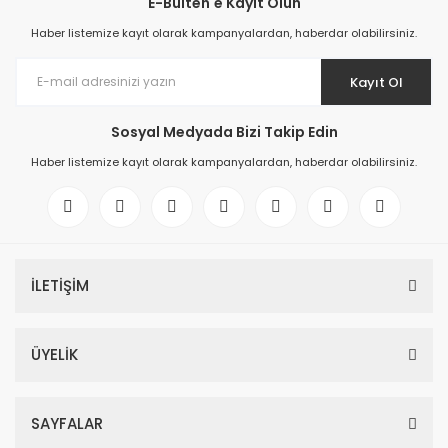
E-Bülten'e Kayıt Olun
Haber listemize kayıt olarak kampanyalardan, haberdar olabilirsiniz.
Kayıt Ol
Sosyal Medyada Bizi Takip Edin
Haber listemize kayıt olarak kampanyalardan, haberdar olabilirsiniz.
İLETİŞİM
6ES7521-1BL00-0AB0 SIMATIC S7-1500, digital input module DI 32x24 
ÜYELİK
366,34 EUR
SAYFALAR
6ES7521-1BL00-0AB0 SIMATIC S7-1500, digital input module DI 32x24 