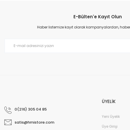
YENİ
E-Bülten'e Kayıt Olun
Haber listemize kayıt olarak kampanyalardan, haberda
6ES7521-1BL00-0AB0 SIMA
366,34 EUR
ÜYELİK
YENİ
0(216) 305 04 85
Yeni Üyelik
satis@hmistore.com
Üye Girişi