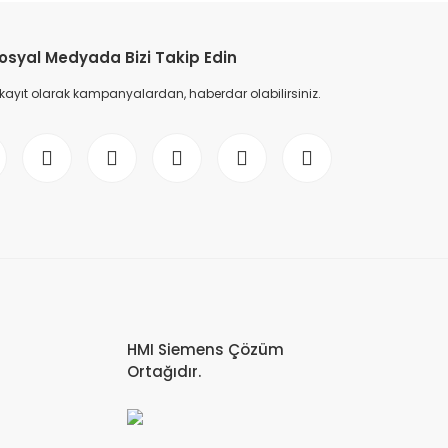
osyal Medyada Bizi Takip Edin
 kayıt olarak kampanyalardan, haberdar olabilirsiniz.
-0AA0 SIMATIC S7-1500 Digital input module, DI 32x24 V DC
UR
HMI Siemens Çözüm
Ortağıdır.