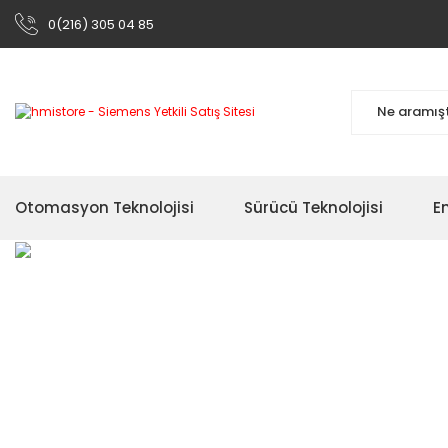
0(216) 305 04 85
Otomasyon Teknolojisi
Sürücü Teknolojisi
En
Siemens Otomas
Çok Satan
Ürünleri
Ürünler