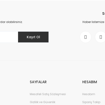
YENİ
S
r olabilirsiniz.
Haber listemize
Kayıt Ol
6ES7521-1BL10
TIC S7-1500, digital input module DI 32x24 V DC
370,66 E
SAYFALAR
HESABIM
YENİ
Mesafeli Satış Sözleşmesi
Hesabım
Gizlilik ve Güvenlik
Sipariş Takip