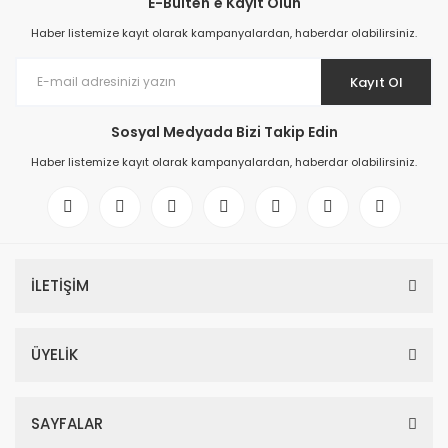
E-Bülten'e Kayıt Olun
Haber listemize kayıt olarak kampanyalardan, haberdar olabilirsiniz.
Kayıt Ol
Sosyal Medyada Bizi Takip Edin
Haber listemize kayıt olarak kampanyalardan, haberdar olabilirsiniz.
İLETİŞİM
6ES7521-1BL00-0AB0 SIMATIC S7-1500, digital input module DI 32x24 
ÜYELİK
366,34 EUR
SAYFALAR
6ES7521-1BL00-0AB0 SIMATIC S7-1500, digital input module DI 32x24 