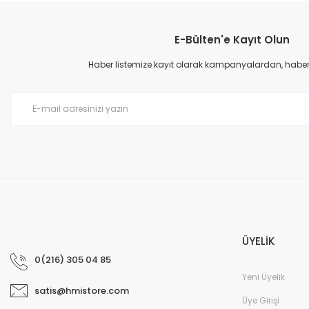
YENİ
E-Bülten'e Kayıt Olun
Haber listemize kayıt olarak kampanyalardan, haberda
6ES7521-1BL00-0AB0 SIMA
366,34 EUR
ÜYELİK
YENİ
0(216) 305 04 85
Yeni Üyelik
satis@hmistore.com
Üye Girişi