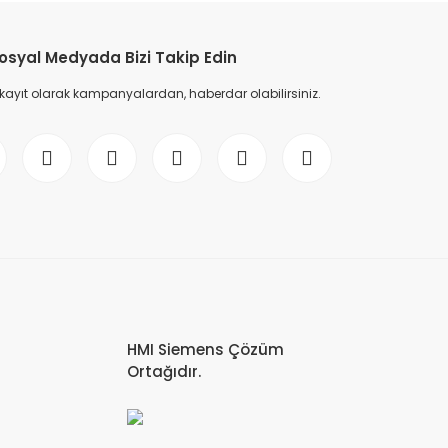
osyal Medyada Bizi Takip Edin
 kayıt olarak kampanyalardan, haberdar olabilirsiniz.
-0AA0 SIMATIC S7-1500 Digital input module, DI 32x24 V DC
UR
HMI Siemens Çözüm
Ortağıdır.