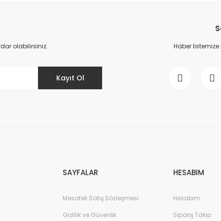
YENİ
S
r olabilirsiniz.
Haber listemize
Kayıt Ol
6ES7521-1BL10
TIC S7-1500, digital input module DI 32x24 V DC
370,66 E
SAYFALAR
HESABIM
YENİ
Mesafeli Satış Sözleşmesi
Hesabım
Gizlilik ve Güvenlik
Sipariş Takip