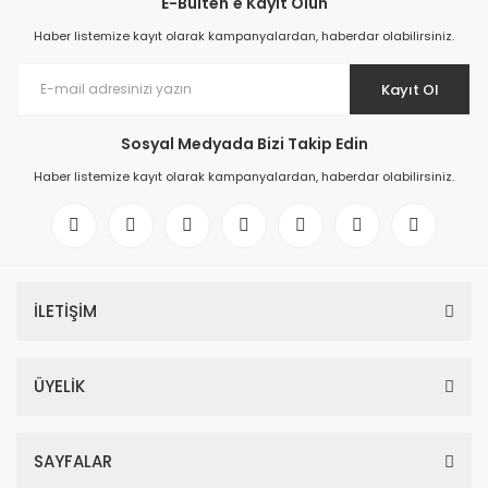
E-Bülten'e Kayıt Olun
Haber listemize kayıt olarak kampanyalardan, haberdar olabilirsiniz.
Kayıt Ol
Sosyal Medyada Bizi Takip Edin
Haber listemize kayıt olarak kampanyalardan, haberdar olabilirsiniz.
İLETİŞİM
6ES7521-1BL00-0AB0 SIMATIC S7-1500, digital input module DI 32x24 
ÜYELİK
366,34 EUR
SAYFALAR
6ES7521-1BL00-0AB0 SIMATIC S7-1500, digital input module DI 32x24 