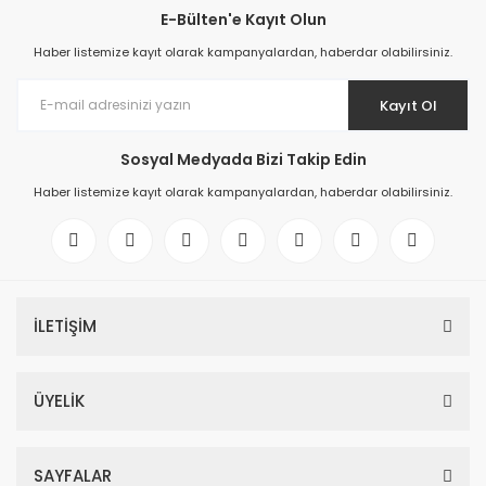
E-Bülten'e Kayıt Olun
Haber listemize kayıt olarak kampanyalardan, haberdar olabilirsiniz.
Kayıt Ol
Sosyal Medyada Bizi Takip Edin
Haber listemize kayıt olarak kampanyalardan, haberdar olabilirsiniz.
İLETİŞİM
6ES7521-1BL00-0AB0 SIMATIC S7-1500, digital input module DI 32x24 
ÜYELİK
366,34 EUR
SAYFALAR