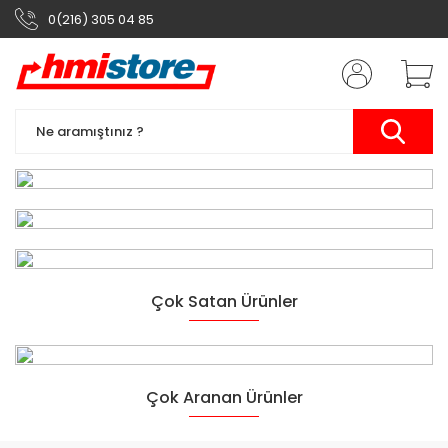
0(216) 305 04 85
Siemens Otomasyon
Çok Satan Ürünler
Ürünleri
Yarının Teknolojisi
Çok Aranan Ürünler