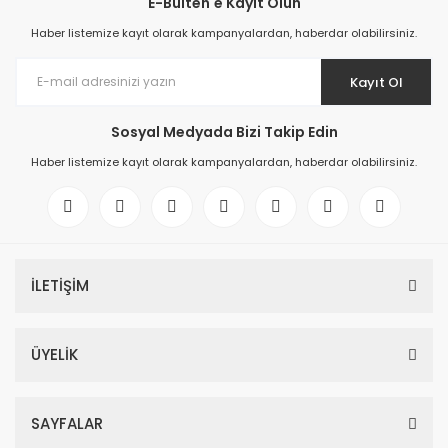
E-Bülten'e Kayıt Olun
Haber listemize kayıt olarak kampanyalardan, haberdar olabilirsiniz.
Kayıt Ol
Sosyal Medyada Bizi Takip Edin
Haber listemize kayıt olarak kampanyalardan, haberdar olabilirsiniz.
İLETİŞİM
6ES7521-1BL00-0AB0 SIMATIC S7-1500, digital input module DI 32x24 
ÜYELİK
366,34 EUR
SAYFALAR
6ES7521-1BL00-0AB0 SIMATIC S7-1500, digital input module DI 32x24 