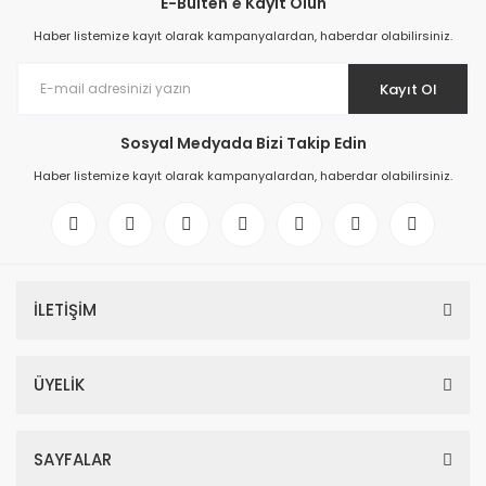
E-Bülten'e Kayıt Olun
Haber listemize kayıt olarak kampanyalardan, haberdar olabilirsiniz.
Kayıt Ol
Sosyal Medyada Bizi Takip Edin
Haber listemize kayıt olarak kampanyalardan, haberdar olabilirsiniz.
İLETİŞİM
6ES7521-1BL00-0AB0 SIMATIC S7-1500, digital input module DI 32x24 
ÜYELİK
366,34 EUR
SAYFALAR
6ES7521-1BL00-0AB0 SIMATIC S7-1500, digital input module DI 32x24 