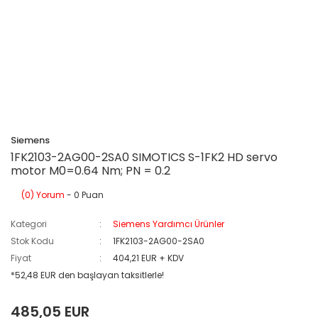
Siemens
1FK2103-2AG00-2SA0 SIMOTICS S-1FK2 HD servo
motor M0=0.64 Nm; PN = 0.2
(0) Yorum
- 0 Puan
Kategori
Siemens Yardımcı Ürünler
Stok Kodu
1FK2103-2AG00-2SA0
Fiyat
404,21 EUR + KDV
*52,48 EUR den başlayan taksitlerle!
485,05 EUR