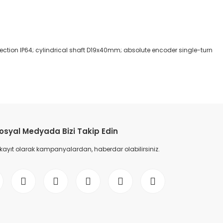
ction IP64; cylindrical shaft D19x40mm; absolute encoder single-turn
etebilirsiniz.
osyal Medyada Bizi Takip Edin
 kayıt olarak kampanyalardan, haberdar olabilirsiniz.