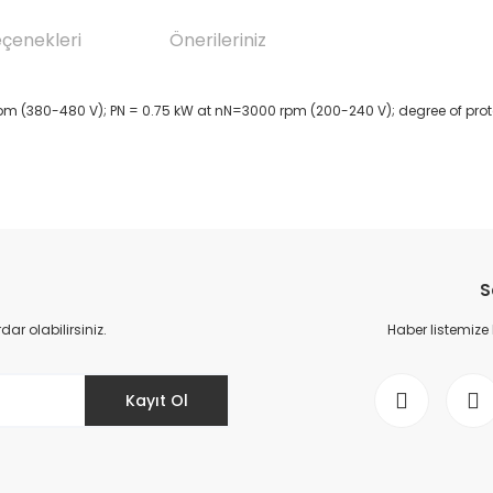
eçenekleri
Önerileriniz
m (380-480 V); PN = 0.75 kW at nN=3000 rpm (200-240 V); degree of prote
da yetersiz gördüğünüz noktaları öneri formunu kullanarak tarafımıza il
Bu ürüne ilk yorumu siz yapın!
S
Yorum Yaz
r olabilirsiniz.
Haber listemize
Kayıt Ol