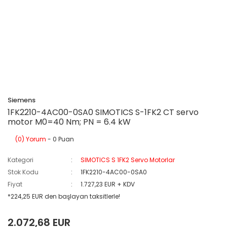
Siemens
1FK2210-4AC00-0SA0 SIMOTICS S-1FK2 CT servo
motor M0=40 Nm; PN = 6.4 kW
(0) Yorum
- 0 Puan
Kategori
SIMOTICS S 1FK2 Servo Motorlar
Stok Kodu
1FK2210-4AC00-0SA0
Fiyat
1.727,23 EUR + KDV
*224,25 EUR den başlayan taksitlerle!
2.072,68 EUR