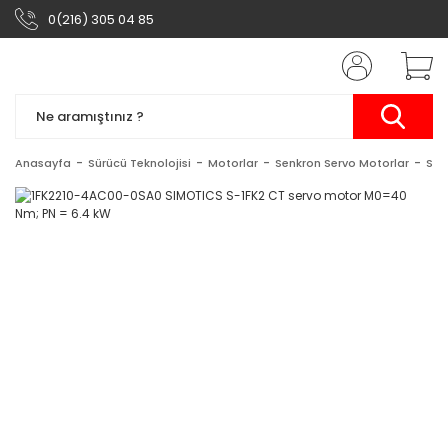
0(216) 305 04 85
Anasayfa
Sürücü Teknolojisi
Motorlar
Senkron Servo Motorlar
SIM