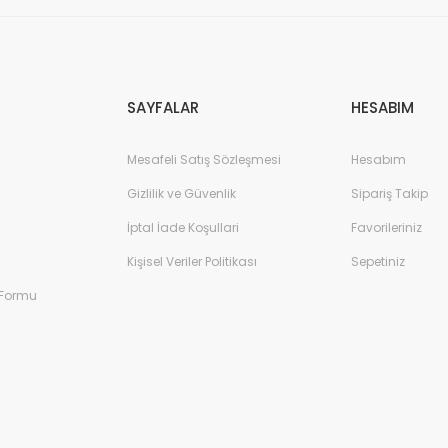
Gönder
SAYFALAR
HESABIM
Mesafeli Satış Sözleşmesi
Hesabım
Gizlilik ve Güvenlik
Sipariş Takip
İptal İade Koşullari
Favorileriniz
Kişisel Veriler Politikası
Sepetiniz
 Formu