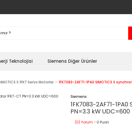
erji Teknolojisi
Siemens Diğer Ürünler
SIMOTICS S 1FK7 Servo Motorlar
1FK7083-2AF71-1PA0 SIMOTICS S synchr
Siemens
1FK7083-2AF71-1PA0 
PN=3.3 kW UDC=600
(0) Yorum
- 0 Puan