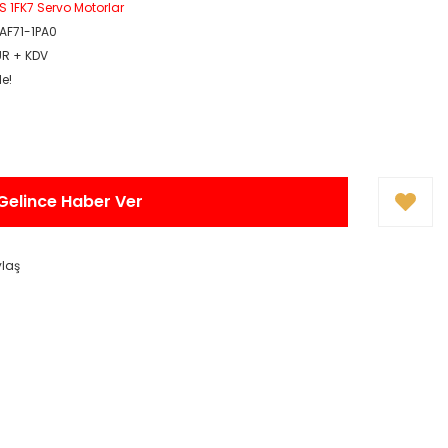
S 1FK7 Servo Motorlar
AF71-1PA0
UR + KDV
le!
Gelince Haber Ver
ylaş