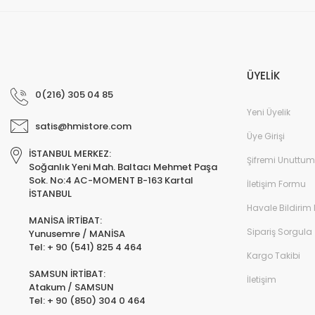
ÜYELİK
0(216) 305 04 85
Yeni Üyelik
satis@hmistore.com
Üye Girişi
İSTANBUL MERKEZ:
Şifremi Unuttum
Soğanlık Yeni Mah. Baltacı Mehmet Paşa
Sok. No:4 AC-MOMENT B-163 Kartal
İletişim Formu
İSTANBUL
Havale Bildirim
MANİSA İRTİBAT:
Sipariş Sorgula
Yunusemre / MANİSA
Tel: + 90 (541) 825 4 464
Kargo Takibi
SAMSUN İRTİBAT:
İletişim
Atakum / SAMSUN
Tel: + 90 (850) 304 0 464