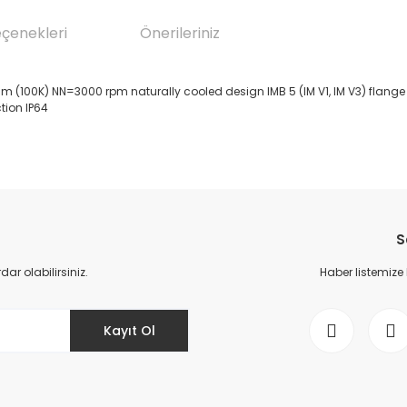
eçenekleri
Önerileriniz
0K) NN=3000 rpm naturally cooled design IMB 5 (IM V1, IM V3) flange 1 p
tion IP64
da yetersiz gördüğünüz noktaları öneri formunu kullanarak tarafımıza il
Bu ürüne ilk yorumu siz yapın!
S
Yorum Yaz
r olabilirsiniz.
Haber listemize
Kayıt Ol