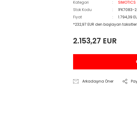
Kategori
SIMOTICS 
Stok Kodu
1FK7083-2
Fiyat
1.794,39 E
*232,97 EUR den başlayan taksitler
2.153,27 EUR
Arkadaşına Öner
Pa