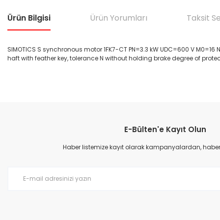
Ürün Bilgisi
Ürün Yorumları
Taksit S
SIMOTICS S synchronous motor 1FK7-CT PN=3.3 kW UDC=600 V M0=16 Nm (10
haft with feather key, tolerance N without holding brake degree of protec
Bu ürünün fiyat bilgisi, resim, ürün açıklamalarında ve diğer konular
Görüş ve önerileriniz için teşekkür ederiz.
E-Bülten'e Kayıt Olun
Ürün resmi kalitesiz, bozuk veya görüntülenemiyor.
Ürün açıklamasında eksik bilgiler bulunuyor.
Haber listemize kayıt olarak kampanyalardan, haberda
Ürün bilgilerinde hatalar bulunuyor.
Ürün fiyatı diğer sitelerden daha pahalı.
Bu ürüne benzer farklı alternatifler olmalı.