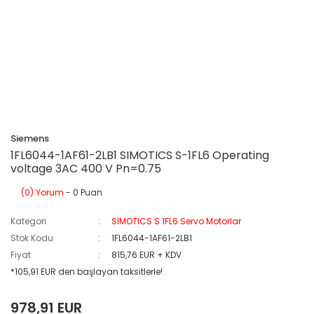
Siemens
1FL6044-1AF61-2LB1 SIMOTICS S-1FL6 Operating
voltage 3AC 400 V Pn=0.75
(0) Yorum
- 0 Puan
Kategori
SIMOTICS S 1FL6 Servo Motorlar
Stok Kodu
1FL6044-1AF61-2LB1
Fiyat
815,76 EUR + KDV
*105,91 EUR den başlayan taksitlerle!
978,91 EUR