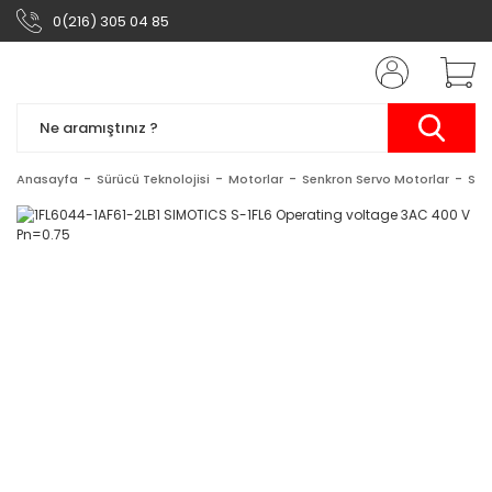
0(216) 305 04 85
Anasayfa
Sürücü Teknolojisi
Motorlar
Senkron Servo Motorlar
SIM