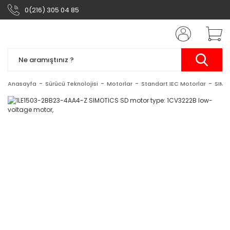
0(216) 305 04 85
Anasayfa
Sürücü Teknolojisi
Motorlar
Standart IEC Motorlar
SIMO