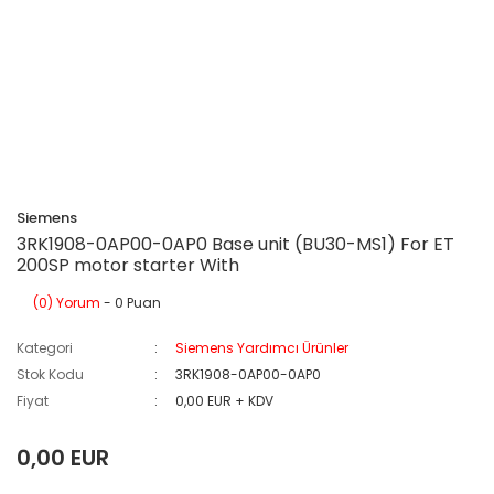
Siemens
3RK1908-0AP00-0AP0 Base unit (BU30-MS1) For ET
200SP motor starter With
(0) Yorum
- 0 Puan
Kategori
Siemens Yardımcı Ürünler
Stok Kodu
3RK1908-0AP00-0AP0
Fiyat
0,00 EUR + KDV
0,00 EUR