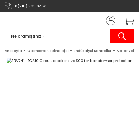
0(216) 305 04 85
Anasayfa
Otomasyon Teknolojisi
Endüstriyel Kontroller
Motor Yolveri