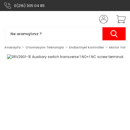
0(216) 305 04 85
Anasayfa
Otomasyon Teknolojisi
Endüstriyel Kontroller
Motor Yolveri