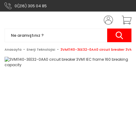
0(216) 305 04 85
Anasayfa
Enerji Teknolojisi
3VM1140-3EE32-0AA0 circuit breaker 3VM1 