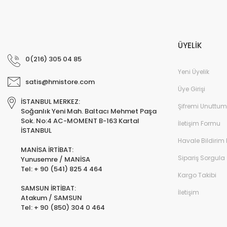
ÜYELİK
0(216) 305 04 85
Yeni Üyelik
satis@hmistore.com
Üye Girişi
İSTANBUL MERKEZ:
Şifremi Unuttum
Soğanlık Yeni Mah. Baltacı Mehmet Paşa
Sok. No:4 AC-MOMENT B-163 Kartal
İletişim Formu
İSTANBUL
Havale Bildirim
MANİSA İRTİBAT:
Sipariş Sorgula
Yunusemre / MANİSA
Tel: + 90 (541) 825 4 464
Kargo Takibi
SAMSUN İRTİBAT:
İletişim
Atakum / SAMSUN
Tel: + 90 (850) 304 0 464