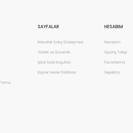
Gönder
SAYFALAR
HESABIM
Mesafeli Satış Sözleşmesi
Hesabım
Gizlilik ve Güvenlik
Sipariş Takip
İptal İade Koşullari
Favorileriniz
Kişisel Veriler Politikası
Sepetiniz
 Formu