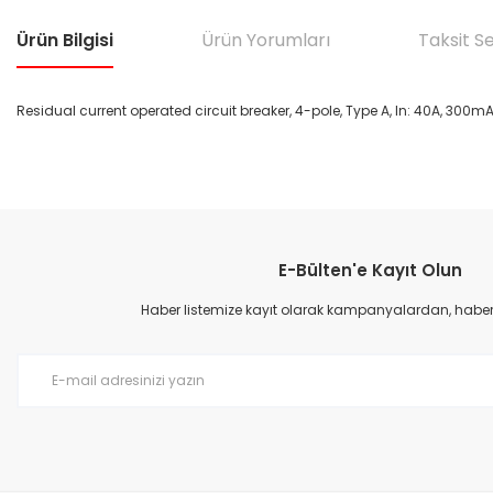
Ürün Bilgisi
Ürün Yorumları
Taksit S
Residual current operated circuit breaker, 4-pole, Type A, In: 40A, 300m
Bu ürünün fiyat bilgisi, resim, ürün açıklamalarında ve diğer konular
Görüş ve önerileriniz için teşekkür ederiz.
E-Bülten'e Kayıt Olun
Ürün resmi kalitesiz, bozuk veya görüntülenemiyor.
Ürün açıklamasında eksik bilgiler bulunuyor.
Haber listemize kayıt olarak kampanyalardan, haberda
Ürün bilgilerinde hatalar bulunuyor.
Ürün fiyatı diğer sitelerden daha pahalı.
Bu ürüne benzer farklı alternatifler olmalı.