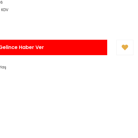
-6
+ KDV
Gelince Haber Ver
ylaş