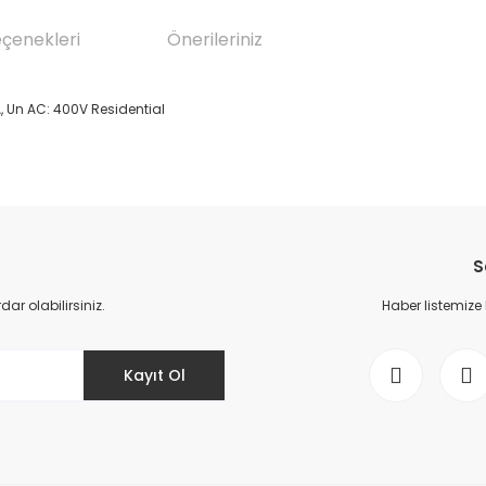
eçenekleri
Önerileriniz
A, Un AC: 400V Residential
da yetersiz gördüğünüz noktaları öneri formunu kullanarak tarafımıza il
Bu ürüne ilk yorumu siz yapın!
S
Yorum Yaz
r olabilirsiniz.
Haber listemize
Kayıt Ol