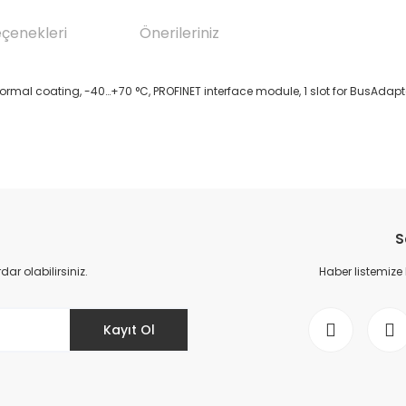
eçenekleri
Önerileriniz
al coating, -40…+70 °C, PROFINET interface module, 1 slot for BusAdapter
da yetersiz gördüğünüz noktaları öneri formunu kullanarak tarafımıza il
Bu ürüne ilk yorumu siz yapın!
S
Yorum Yaz
r olabilirsiniz.
Haber listemize
Kayıt Ol