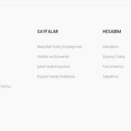
Gönder
SAYFALAR
HESABIM
Mesafeli Satış Sözleşmesi
Hesabım
Gizlilik ve Güvenlik
Sipariş Takip
İptal İade Koşullari
Favorileriniz
Kişisel Veriler Politikası
Sepetiniz
 Formu