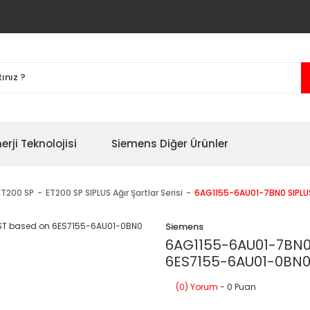
erji Teknolojisi
Siemens Diğer Ürünler
ET200 SP
ET200 SP SIPLUS Ağır Şartlar Serisi
6AG1155-6AU01-7BN0 SIPLU
Siemens
6AG1155-6AU01-7BN0 
6ES7155-6AU01-0BN
(0) Yorum
- 0 Puan