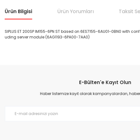
Ürün Bilgisi
Ürün Yorumları
Taksit S
SIPLUS ET 200SP IM155-6PN ST based on 6ES7155-6AU01-0BN0 with conform
uding server module (6AG1193-6PA00-7AA0)
Bu ürünün fiyat bilgisi, resim, ürün açıklamalarında ve diğer konular
Görüş ve önerileriniz için teşekkür ederiz.
E-Bülten'e Kayıt Olun
Ürün resmi kalitesiz, bozuk veya görüntülenemiyor.
Ürün açıklamasında eksik bilgiler bulunuyor.
Haber listemize kayıt olarak kampanyalardan, haberda
Ürün bilgilerinde hatalar bulunuyor.
Ürün fiyatı diğer sitelerden daha pahalı.
Bu ürüne benzer farklı alternatifler olmalı.