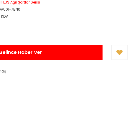
IPLUS Ağır Şartlar Serisi
6AU01-7BN0
+ KDV
Gelince Haber Ver
ylaş