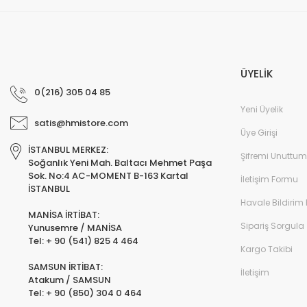
ÜYELİK
0(216) 305 04 85
Yeni Üyelik
satis@hmistore.com
Üye Girişi
İSTANBUL MERKEZ:
Şifremi Unuttum
Soğanlık Yeni Mah. Baltacı Mehmet Paşa
Sok. No:4 AC-MOMENT B-163 Kartal
İletişim Formu
İSTANBUL
Havale Bildirim
MANİSA İRTİBAT:
Sipariş Sorgula
Yunusemre / MANİSA
Tel: + 90 (541) 825 4 464
Kargo Takibi
SAMSUN İRTİBAT:
İletişim
Atakum / SAMSUN
Tel: + 90 (850) 304 0 464