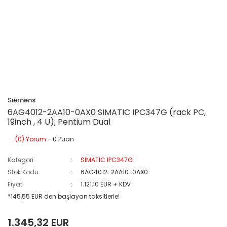
Siemens
6AG4012-2AA10-0AX0 SIMATIC IPC347G (rack PC,
19inch , 4 U); Pentium Dual
(0) Yorum
- 0 Puan
Kategori
SIMATIC IPC347G
Stok Kodu
6AG4012-2AA10-0AX0
Fiyat
1.121,10 EUR + KDV
*145,55 EUR den başlayan taksitlerle!
1.345,32 EUR