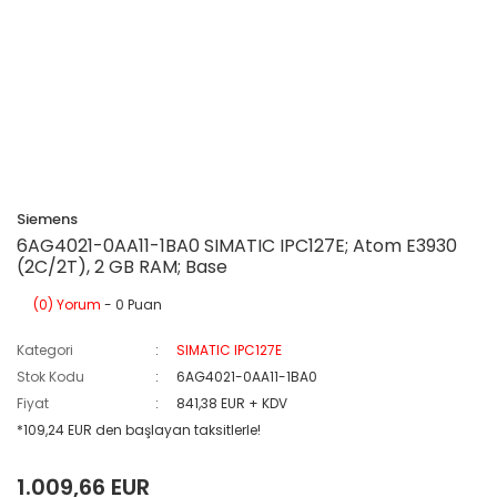
Siemens
6AG4021-0AA11-1BA0 SIMATIC IPC127E; Atom E3930
(2C/2T), 2 GB RAM; Base
(0) Yorum
- 0 Puan
Kategori
SIMATIC IPC127E
Stok Kodu
6AG4021-0AA11-1BA0
Fiyat
841,38 EUR + KDV
*109,24 EUR den başlayan taksitlerle!
1.009,66 EUR