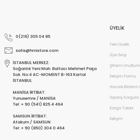
ÜYELİK
0(216) 305 04 85
Yeni Üyelik
satis@hmistore.com
Üye Girişi
İSTANBUL MERKEZ:
Şifremi Unuttum
Soğanlık Yeni Mah. Baltacı Mehmet Paşa
Sok. No:4 AC-MOMENT B-163 Kartal
İletişim Formu
İSTANBUL
Havale Bildirim
MANİSA İRTİBAT:
Sipariş Sorgula
Yunusemre / MANİSA
Tel: + 90 (541) 825 4 464
Kargo Takibi
SAMSUN İRTİBAT:
İletişim
Atakum / SAMSUN
Tel: + 90 (850) 304 0 464