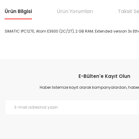
Ürün Bilgisi
Ürün Yorumları
Taksit S
SIMATIC IPC127E; Atom E3930 (2C/2T), 2 GB RAM; Extended version 3x Et
Bu ürünün fiyat bilgisi, resim, ürün açıklamalarında ve diğer konular
Görüş ve önerileriniz için teşekkür ederiz.
E-Bülten'e Kayıt Olun
Ürün resmi kalitesiz, bozuk veya görüntülenemiyor.
Ürün açıklamasında eksik bilgiler bulunuyor.
Haber listemize kayıt olarak kampanyalardan, haberda
Ürün bilgilerinde hatalar bulunuyor.
Ürün fiyatı diğer sitelerden daha pahalı.
Bu ürüne benzer farklı alternatifler olmalı.