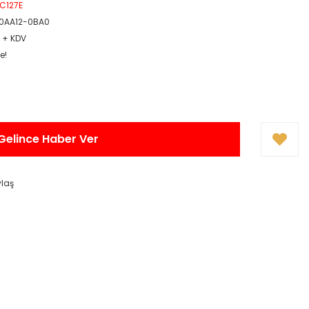
PC127E
0AA12-0BA0
R + KDV
e!
Gelince Haber Ver
ylaş