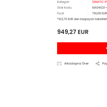
Kategori
SIMATIC I
Stok Kodu
6AG4021-
Fiyat
791,06 EU
*102,70 EUR den başlayan taksitlerl
949,27 EUR
Arkadaşına Öner
Pa