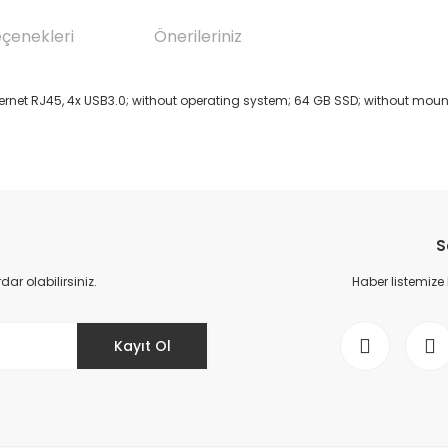
eçenekleri
Önerileriniz
hernet RJ45, 4x USB3.0; without operating system; 64 GB SSD; without mou
da yetersiz gördüğünüz noktaları öneri formunu kullanarak tarafımıza il
Bu ürüne ilk yorumu siz yapın!
S
Yorum Yaz
r olabilirsiniz.
Haber listemize
Kayıt Ol