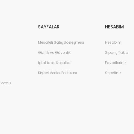
Gönder
SAYFALAR
HESABIM
Mesafeli Satış Sözleşmesi
Hesabım
Gizlilik ve Güvenlik
Sipariş Takip
İptal İade Koşullari
Favorileriniz
Kişisel Veriler Politikası
Sepetiniz
 Formu