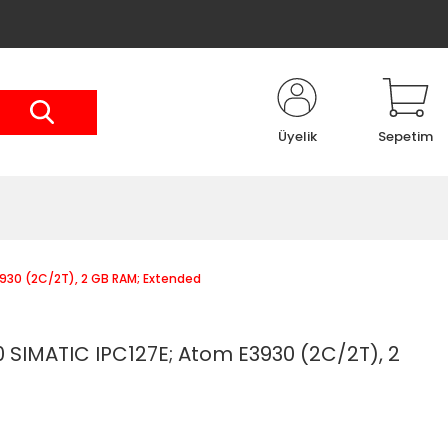
Üyelik
Sepetim
930 (2C/2T), 2 GB RAM; Extended
SIMATIC IPC127E; Atom E3930 (2C/2T), 2