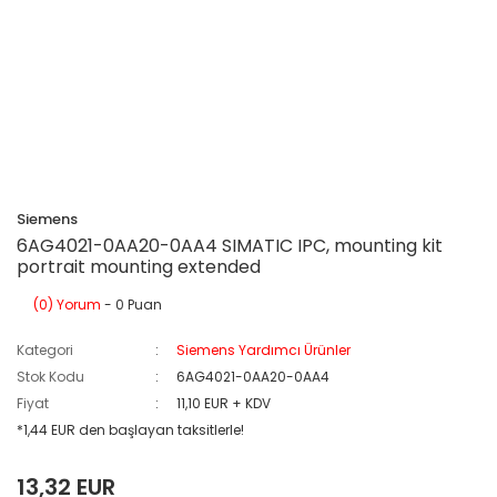
Siemens
6AG4021-0AA20-0AA4 SIMATIC IPC, mounting kit
portrait mounting extended
(0) Yorum
- 0 Puan
Kategori
Siemens Yardımcı Ürünler
Stok Kodu
6AG4021-0AA20-0AA4
Fiyat
11,10 EUR + KDV
*1,44 EUR den başlayan taksitlerle!
13,32 EUR