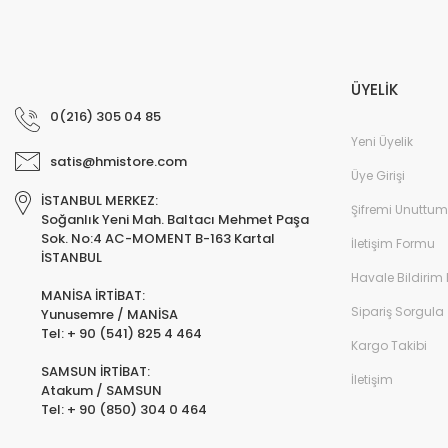
ÜYELİK
0(216) 305 04 85
Yeni Üyelik
satis@hmistore.com
Üye Girişi
İSTANBUL MERKEZ:
Şifremi Unuttum
Soğanlık Yeni Mah. Baltacı Mehmet Paşa
Sok. No:4 AC-MOMENT B-163 Kartal
İletişim Formu
İSTANBUL
Havale Bildirim
MANİSA İRTİBAT:
Sipariş Sorgula
Yunusemre / MANİSA
Tel: + 90 (541) 825 4 464
Kargo Takibi
SAMSUN İRTİBAT:
İletişim
Atakum / SAMSUN
Tel: + 90 (850) 304 0 464