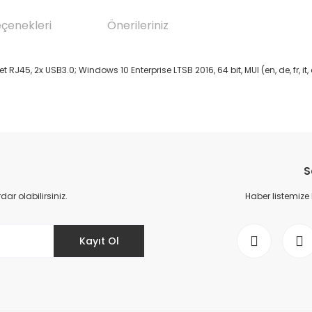
eçenekleri
Önerileriniz
RJ45, 2x USB3.0; Windows 10 Enterprise LTSB 2016, 64 bit, MUI (en, de, fr, 
da yetersiz gördüğünüz noktaları öneri formunu kullanarak tarafımıza il
Bu ürüne ilk yorumu siz yapın!
S
Yorum Yaz
r olabilirsiniz.
Haber listemize
Kayıt Ol