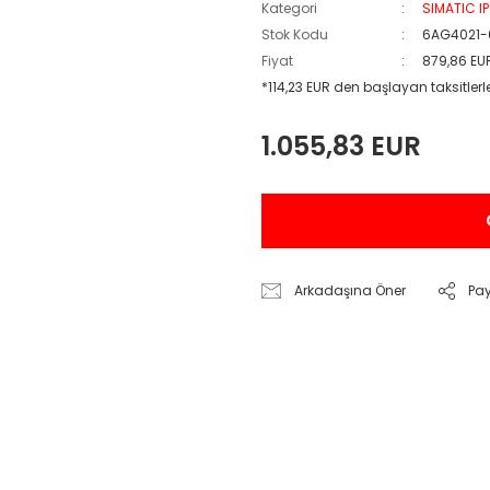
Kategori
SIMATIC I
Stok Kodu
6AG4021-
Fiyat
879,86 EU
*114,23 EUR den başlayan taksitlerl
1.055,83 EUR
Arkadaşına Öner
Pa