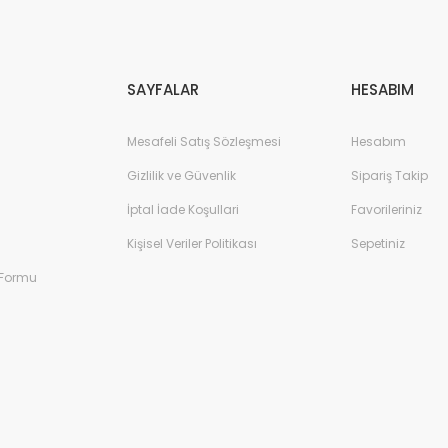
Gönder
SAYFALAR
HESABIM
Mesafeli Satış Sözleşmesi
Hesabım
Gizlilik ve Güvenlik
Sipariş Takip
İptal İade Koşullari
Favorileriniz
Kişisel Veriler Politikası
Sepetiniz
 Formu