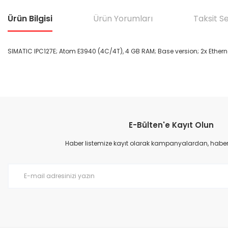
Ürün Bilgisi
Ürün Yorumları
Taksit S
SIMATIC IPC127E; Atom E3940 (4C/4T), 4 GB RAM; Base version; 2x Ethernet 
Bu ürünün fiyat bilgisi, resim, ürün açıklamalarında ve diğer konular
Görüş ve önerileriniz için teşekkür ederiz.
E-Bülten'e Kayıt Olun
Ürün resmi kalitesiz, bozuk veya görüntülenemiyor.
Ürün açıklamasında eksik bilgiler bulunuyor.
Haber listemize kayıt olarak kampanyalardan, haberda
Ürün bilgilerinde hatalar bulunuyor.
Ürün fiyatı diğer sitelerden daha pahalı.
Bu ürüne benzer farklı alternatifler olmalı.