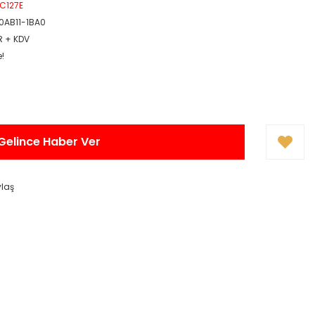
PC127E
0AB11-1BA0
R + KDV
e!
Gelince Haber Ver
ylaş