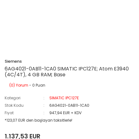
Siemens
6AG4021-0AB11-1CA0 SIMATIC IPC127E; Atom E3940
(4C/4T), 4 GB RAM; Base
(0) Yorum
- 0 Puan
Kategori
SIMATIC IPC127E
Stok Kodu
6AG4021-0AB11-1CA0
Fiyat
947,94 EUR + KDV
*123,07 EUR den başlayan taksitlerle!
1.137,53 EUR