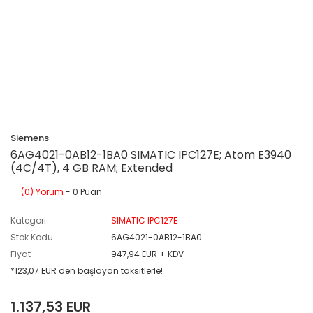
Siemens
6AG4021-0AB12-1BA0 SIMATIC IPC127E; Atom E3940
(4C/4T), 4 GB RAM; Extended
(0) Yorum
- 0 Puan
Kategori
SIMATIC IPC127E
Stok Kodu
6AG4021-0AB12-1BA0
Fiyat
947,94 EUR + KDV
*123,07 EUR den başlayan taksitlerle!
1.137,53 EUR