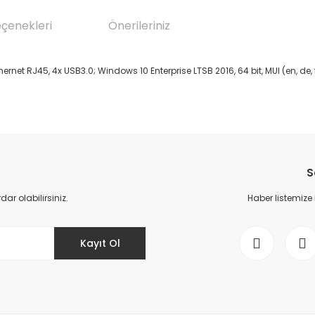
eçenekleri
Önerileriniz
net RJ45, 4x USB3.0; Windows 10 Enterprise LTSB 2016, 64 bit, MUI (en, de, 
da yetersiz gördüğünüz noktaları öneri formunu kullanarak tarafımıza il
Bu ürüne ilk yorumu siz yapın!
S
Yorum Yaz
r olabilirsiniz.
Haber listemize
Kayıt Ol