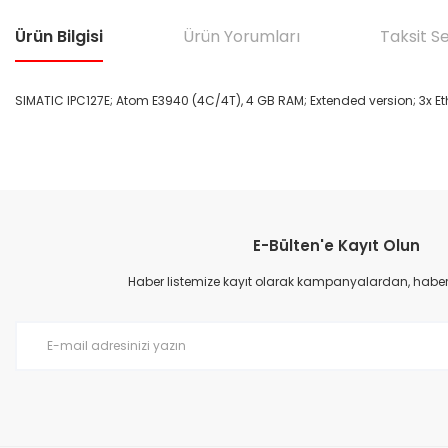
Ürün Bilgisi
Ürün Yorumları
Taksit S
SIMATIC IPC127E; Atom E3940 (4C/4T), 4 GB RAM; Extended version; 3x Ether
Bu ürünün fiyat bilgisi, resim, ürün açıklamalarında ve diğer konular
Görüş ve önerileriniz için teşekkür ederiz.
E-Bülten'e Kayıt Olun
Ürün resmi kalitesiz, bozuk veya görüntülenemiyor.
Ürün açıklamasında eksik bilgiler bulunuyor.
Haber listemize kayıt olarak kampanyalardan, haberda
Ürün bilgilerinde hatalar bulunuyor.
Ürün fiyatı diğer sitelerden daha pahalı.
Bu ürüne benzer farklı alternatifler olmalı.