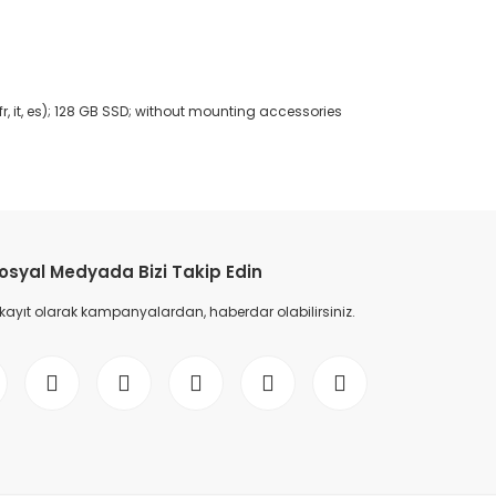
fr, it, es); 128 GB SSD; without mounting accessories
etebilirsiniz.
osyal Medyada Bizi Takip Edin
 kayıt olarak kampanyalardan, haberdar olabilirsiniz.