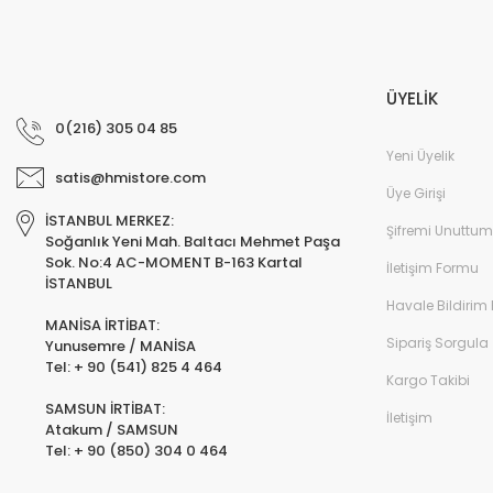
ÜYELİK
0(216) 305 04 85
Yeni Üyelik
satis@hmistore.com
Üye Girişi
İSTANBUL MERKEZ:
Şifremi Unuttum
Soğanlık Yeni Mah. Baltacı Mehmet Paşa
Sok. No:4 AC-MOMENT B-163 Kartal
İletişim Formu
İSTANBUL
Havale Bildirim
MANİSA İRTİBAT:
Sipariş Sorgula
Yunusemre / MANİSA
Tel: + 90 (541) 825 4 464
Kargo Takibi
SAMSUN İRTİBAT:
İletişim
Atakum / SAMSUN
Tel: + 90 (850) 304 0 464