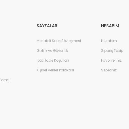
Gönder
SAYFALAR
HESABIM
Mesafeli Satış Sözleşmesi
Hesabım
Gizlilik ve Güvenlik
Sipariş Takip
İptal İade Koşullari
Favorileriniz
Kişisel Veriler Politikası
Sepetiniz
 Formu