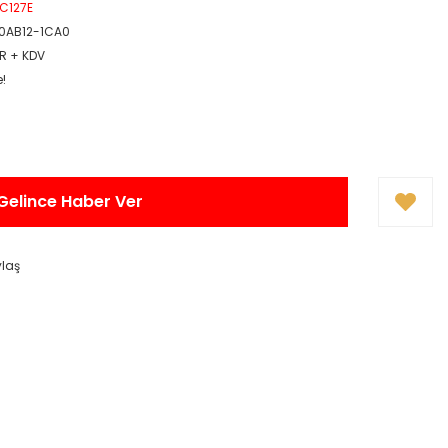
PC127E
0AB12-1CA0
UR + KDV
e!
Gelince Haber Ver
ylaş