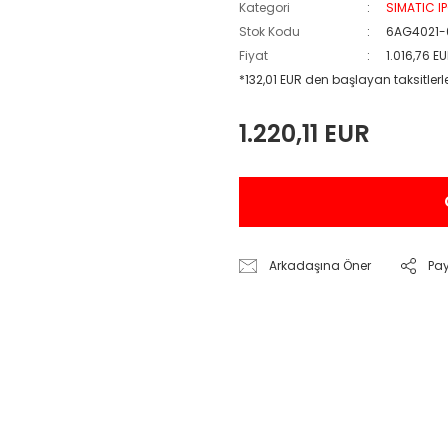
Kategori
SIMATIC I
Stok Kodu
6AG4021-
Fiyat
1.016,76 E
*132,01 EUR den başlayan taksitlerl
1.220,11 EUR
Arkadaşına Öner
Pa