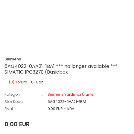
Siemens
6AG4022-0AA21-1BA1 *** no longer available ***
SIMATIC IPC327E (Basicbox
(0) Yorum
- 0 Puan
Kategori
Siemens Yardımcı Ürünler
Stok Kodu
6AG4022-0AA21-1BA1
Fiyat
0,00 EUR + KDV
0,00 EUR