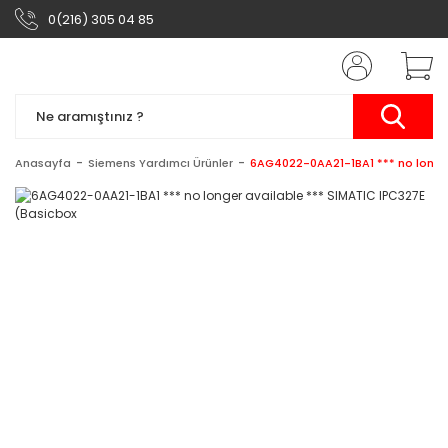
0(216) 305 04 85
Anasayfa
Siemens Yardımcı Ürünler
6AG4022-0AA21-1BA1 *** no longer