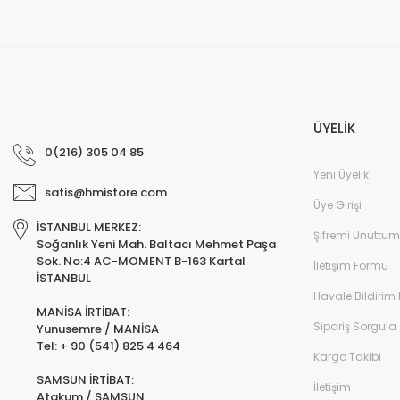
ÜYELİK
0(216) 305 04 85
Yeni Üyelik
satis@hmistore.com
Üye Girişi
İSTANBUL MERKEZ:
Şifremi Unuttum
Soğanlık Yeni Mah. Baltacı Mehmet Paşa
Sok. No:4 AC-MOMENT B-163 Kartal
İletişim Formu
İSTANBUL
Havale Bildirim
MANİSA İRTİBAT:
Sipariş Sorgula
Yunusemre / MANİSA
Tel: + 90 (541) 825 4 464
Kargo Takibi
SAMSUN İRTİBAT:
İletişim
Atakum / SAMSUN