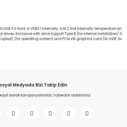
x USB 3.0 front, 1x USB3.1 internally; 1x M.2 Slot internally; temperature an
t drives; Enclosure with drive support Type B (for internal installation/ 0.
ccupied); (for operating system) and PCIe x16 graphics card (3x mDP: 3x
etebilirsiniz.
osyal Medyada Bizi Takip Edin
 kayıt olarak kampanyalardan, haberdar olabilirsiniz.