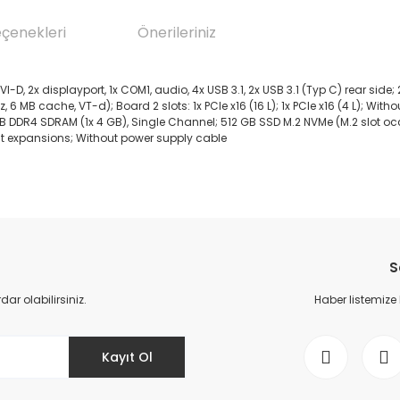
eçenekleri
Önerileriniz
I-D, 2x displayport, 1x COM1, audio, 4x USB 3.1, 2x USB 3.1 (Typ C) rear side; 2
MB cache, VT-d); Board 2 slots: 1x PCIe x16 (16 L); 1x PCIe x16 (4 L); Withou
 GB DDR4 SDRAM (1x 4 GB), Single Channel; 512 GB SSD M.2 NVMe (M.2 slot o
ut expansions; Without power supply cable
da yetersiz gördüğünüz noktaları öneri formunu kullanarak tarafımıza il
Bu ürüne ilk yorumu siz yapın!
S
Yorum Yaz
r olabilirsiniz.
Haber listemize
Kayıt Ol