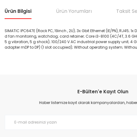
Ürün Bilgisi
Ürün Yorumları
Taksit S
SIMATIC IPC647E (Rack PC, 19inch , 2U); 3x Gbit Ethernet (IE/PN), RJ45; 1x DV
d fan monitoring, watchdog; card retainer; Core i3-8100 (4C/4T, 3.6 GHz, 6 
5 g vibration, 5 g shock); 100/240 V AC industrial power supply unit; 4
adapter mDP to DP) (1 slot occupied); Without operating system; Witho
Bu ürünün fiyat bilgisi, resim, ürün açıklamalarında ve diğer konular
Görüş ve önerileriniz için teşekkür ederiz.
E-Bülten'e Kayıt Olun
Ürün resmi kalitesiz, bozuk veya görüntülenemiyor.
Ürün açıklamasında eksik bilgiler bulunuyor.
Haber listemize kayıt olarak kampanyalardan, haberda
Ürün bilgilerinde hatalar bulunuyor.
Ürün fiyatı diğer sitelerden daha pahalı.
Bu ürüne benzer farklı alternatifler olmalı.