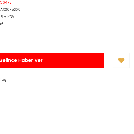
PC647E
3AX00-5XX0
UR + KDV
e!
Gelince Haber Ver
ylaş