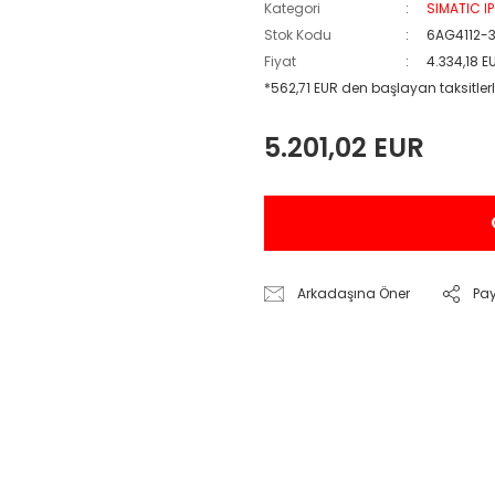
Kategori
SIMATIC I
Stok Kodu
6AG4112-
Fiyat
4.334,18 E
*562,71 EUR den başlayan taksitlerl
5.201,02 EUR
Arkadaşına Öner
Pa