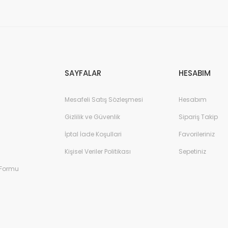
Gönder
SAYFALAR
HESABIM
Mesafeli Satış Sözleşmesi
Hesabım
Gizlilik ve Güvenlik
Sipariş Takip
İptal İade Koşullari
Favorileriniz
Kişisel Veriler Politikası
Sepetiniz
 Formu