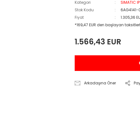
Kategori
SIMATIC I
Stok Kodu
6AG4141-
Fiyat
1.305,36 E
*169,47 EUR den başlayan taksitlerl
1.566,43 EUR
Arkadaşına Öner
Pa