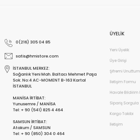
ÜYELİK
0(216) 305 04 85
Yeni Üyelik
satis@hmistore.com
Üye Girişi
İSTANBUL MERKEZ:
Şifremi Unuttum
Soğanlık Yeni Mah. Baltacı Mehmet Paşa
Sok. No:4 AC-MOMENT B-163 Kartal
İletişim Formu
İSTANBUL
Havale Bildirim
MANİSA İRTİBAT:
Sipariş Sorgula
Yunusemre / MANİSA
Tel: + 90 (541) 825 4 464
Kargo Takibi
SAMSUN İRTİBAT:
İletişim
Atakum / SAMSUN
Tel: + 90 (850) 304 0 464