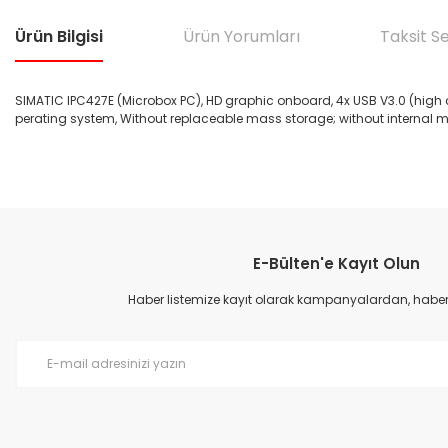
Ürün Bilgisi
Ürün Yorumları
Taksit S
SIMATIC IPC427E (Microbox PC), HD graphic onboard, 4x USB V3.0 (high cu
perating system, Without replaceable mass storage; without internal m
Bu ürünün fiyat bilgisi, resim, ürün açıklamalarında ve diğer konular
Görüş ve önerileriniz için teşekkür ederiz.
E-Bülten'e Kayıt Olun
Ürün resmi kalitesiz, bozuk veya görüntülenemiyor.
Ürün açıklamasında eksik bilgiler bulunuyor.
Haber listemize kayıt olarak kampanyalardan, haberda
Ürün bilgilerinde hatalar bulunuyor.
Ürün fiyatı diğer sitelerden daha pahalı.
Bu ürüne benzer farklı alternatifler olmalı.