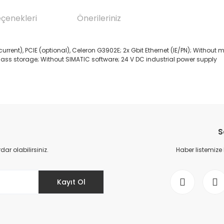
eçenekleri
Önerileriniz
rrent), PCIE (optional), Celeron G3902E; 2x Gbit Ethernet (IE/PN); Without
ass storage; Without SIMATIC software; 24 V DC industrial power supply
da yetersiz gördüğünüz noktaları öneri formunu kullanarak tarafımıza il
Bu ürüne ilk yorumu siz yapın!
S
Yorum Yaz
r olabilirsiniz.
Haber listemize
Kayıt Ol