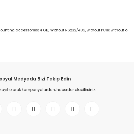
 mounting accessories; 4 GB; Without RS232/485, without PCIe; without o
etebilirsiniz.
osyal Medyada Bizi Takip Edin
 kayıt olarak kampanyalardan, haberdar olabilirsiniz.