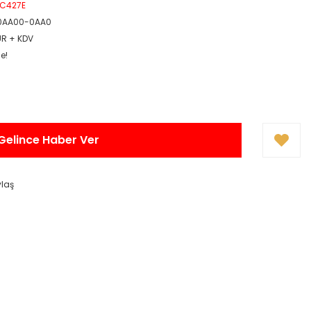
PC427E
0AA00-0AA0
UR + KDV
e!
Gelince Haber Ver
ylaş