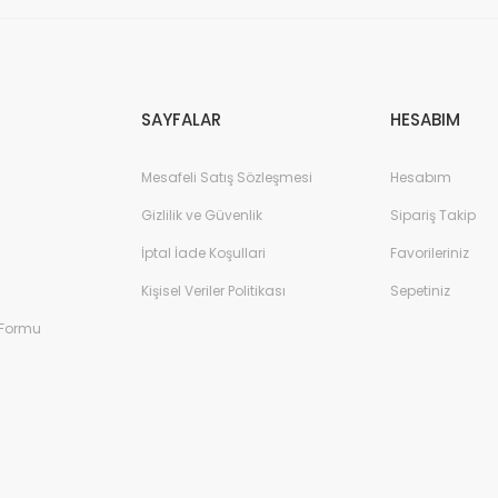
Gönder
SAYFALAR
HESABIM
Mesafeli Satış Sözleşmesi
Hesabım
Gizlilik ve Güvenlik
Sipariş Takip
İptal İade Koşullari
Favorileriniz
Kişisel Veriler Politikası
Sepetiniz
 Formu