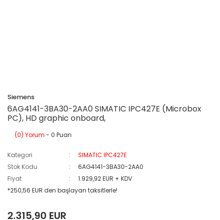
Siemens
6AG4141-3BA30-2AA0 SIMATIC IPC427E (Microbox
PC), HD graphic onboard,
(0) Yorum
- 0 Puan
Kategori
SIMATIC IPC427E
Stok Kodu
6AG4141-3BA30-2AA0
Fiyat
1.929,92 EUR + KDV
*250,56 EUR den başlayan taksitlerle!
2.315,90 EUR