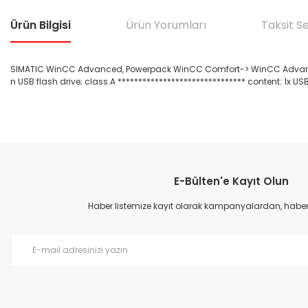
Ürün Bilgisi
Ürün Yorumları
Taksit S
SIMATIC WinCC Advanced, Powerpack WinCC Comfort-> WinCC Advanced V11
n USB flash drive; class A ******************************* content: 1x US
Bu ürünün fiyat bilgisi, resim, ürün açıklamalarında ve diğer konular
Görüş ve önerileriniz için teşekkür ederiz.
E-Bülten'e Kayıt Olun
Ürün resmi kalitesiz, bozuk veya görüntülenemiyor.
Ürün açıklamasında eksik bilgiler bulunuyor.
Haber listemize kayıt olarak kampanyalardan, haberda
Ürün bilgilerinde hatalar bulunuyor.
Ürün fiyatı diğer sitelerden daha pahalı.
Bu ürüne benzer farklı alternatifler olmalı.