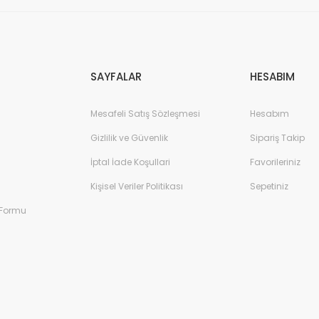
Gönder
SAYFALAR
HESABIM
Mesafeli Satış Sözleşmesi
Hesabım
Gizlilik ve Güvenlik
Sipariş Takip
İptal İade Koşullari
Favorileriniz
Kişisel Veriler Politikası
Sepetiniz
 Formu