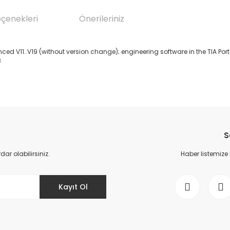
eçenekleri
Önerileriniz
..V19 (without version change); engineering software in the TIA Portal;
B
da yetersiz gördüğünüz noktaları öneri formunu kullanarak tarafımıza il
Bu ürüne ilk yorumu siz yapın!
S
Yorum Yaz
r olabilirsiniz.
Haber listemize
Kayıt Ol