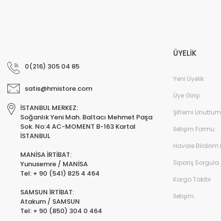
ÜYELİK
0(216) 305 04 85
Yeni Üyelik
satis@hmistore.com
Üye Girişi
İSTANBUL MERKEZ:
Şifremi Unuttum
Soğanlık Yeni Mah. Baltacı Mehmet Paşa
Sok. No:4 AC-MOMENT B-163 Kartal
İletişim Formu
İSTANBUL
Havale Bildirim
MANİSA İRTİBAT:
Sipariş Sorgula
Yunusemre / MANİSA
Tel: + 90 (541) 825 4 464
Kargo Takibi
SAMSUN İRTİBAT:
İletişim
Atakum / SAMSUN
Tel: + 90 (850) 304 0 464