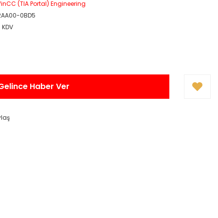
inCC (TIA Portal) Engineering
2AA00-0BD5
+ KDV
Gelince Haber Ver
ylaş