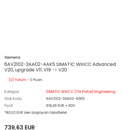
Siemens
6AV2102-3AA02-4AK5 SIMATIC WinCC Advanced
V20, upgrade V11..V19 -> V20
(0) Yorum
- 0 Puan
Kategori
SIMATIC WinCC (TIA Portal) Engineering
Stok Kodu
6AV2102-3AA02-4AK5
Fiyat
616,36 EUR + KDV
*80,02 EUR den başlayan taksitlerle!
739,63 EUR