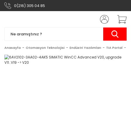
0(216) 305 04 85
Anasayfa
Otomasyon Teknolojisi
Endüstri Yazılımları
TIA Portal
S