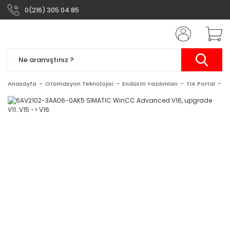
0(216) 305 04 85
Anasayfa
Otomasyon Teknolojisi
Endüstri Yazılımları
TIA Portal
S