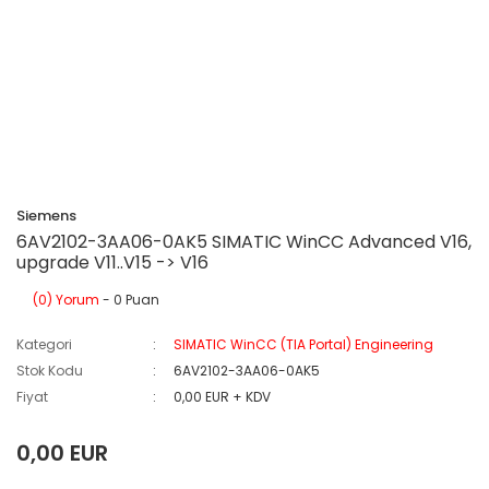
Siemens
6AV2102-3AA06-0AK5 SIMATIC WinCC Advanced V16,
upgrade V11..V15 -> V16
(0) Yorum
- 0 Puan
Kategori
SIMATIC WinCC (TIA Portal) Engineering
Stok Kodu
6AV2102-3AA06-0AK5
Fiyat
0,00 EUR + KDV
0,00 EUR