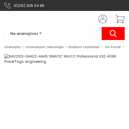
0(216) 305 04 85
Anasayfa
Otomasyon Teknolojisi
Endüstri Yazılımları
TIA Portal
S