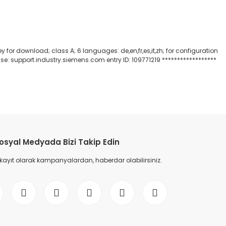
for download; class A; 6 languages: de,en,fr,es,it,zh; for configuration
 support.industry.siemens.com entry ID: 109771219 ******************
etebilirsiniz.
osyal Medyada Bizi Takip Edin
 kayıt olarak kampanyalardan, haberdar olabilirsiniz.