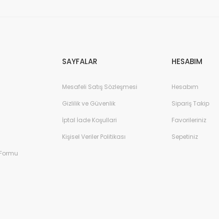
Gönder
SAYFALAR
HESABIM
Mesafeli Satış Sözleşmesi
Hesabım
Gizlilik ve Güvenlik
Sipariş Takip
İptal İade Koşullari
Favorileriniz
Kişisel Veriler Politikası
Sepetiniz
 Formu