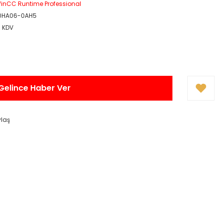
inCC Runtime Professional
0HA06-0AH5
+ KDV
Gelince Haber Ver
ylaş