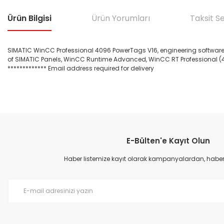
Ürün Bilgisi
Ürün Yorumları
Taksit S
SIMATIC WinCC Professional 4096 PowerTags V16, engineering software in 
of SIMATIC Panels, WinCC Runtime Advanced, WinCC RT Professional (40
************* Email address required for delivery
Bu ürünün fiyat bilgisi, resim, ürün açıklamalarında ve diğer konular
Görüş ve önerileriniz için teşekkür ederiz.
E-Bülten'e Kayıt Olun
Ürün resmi kalitesiz, bozuk veya görüntülenemiyor.
Ürün açıklamasında eksik bilgiler bulunuyor.
Haber listemize kayıt olarak kampanyalardan, haberda
Ürün bilgilerinde hatalar bulunuyor.
Ürün fiyatı diğer sitelerden daha pahalı.
Bu ürüne benzer farklı alternatifler olmalı.