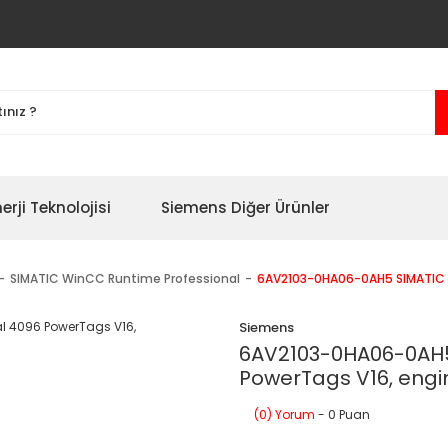
erji Teknolojisi
Siemens Diğer Ürünler
SIMATIC WinCC Runtime Professional
6AV2103-0HA06-0AH5 SIMATIC W
Siemens
6AV2103-0HA06-0AH5
PowerTags V16, engi
(0) Yorum
- 0 Puan