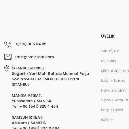
ÜYELİK
0(216) 305 04 85
Yeni Üyelik
satis@hmistore.com
Üye Girişi
İSTANBUL MERKEZ:
Şifremi Unuttum
Soğanlık Yeni Mah. Baltacı Mehmet Paşa
Sok. No:4 AC-MOMENT B-163 Kartal
İletişim Formu
İSTANBUL
Havale Bildirim
MANİSA İRTİBAT:
Sipariş Sorgula
Yunusemre / MANİSA
Tel: + 90 (541) 825 4 464
Kargo Takibi
SAMSUN İRTİBAT:
İletişim
Atakum / SAMSUN
Tel: + 90 (850) 304 0 464