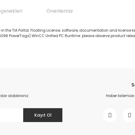
eçenekleri
Önerileriniz
the TIA Portal; Floating License; software, documentation and license key 
96 PowerTags) WinCC Unified PC Runtime. please observe product release:
da yetersiz gördüğünüz noktaları öneri formunu kullanarak tarafımıza il
Bu ürüne ilk yorumu siz yapın!
S
Yorum Yaz
r olabilirsiniz.
Haber listemize
Kayıt Ol