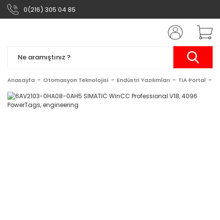
0(216) 305 04 85
Anasayfa
Otomasyon Teknolojisi
Endüstri Yazılımları
TIA Portal
S