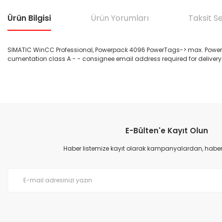
Ürün Bilgisi
Ürün Yorumları
Taksit S
SIMATIC WinCC Professional, Powerpack 4096 PowerTags-> max. PowerTags 
cumentation class A - - consignee email address required for delivery
Bu ürünün fiyat bilgisi, resim, ürün açıklamalarında ve diğer konular
Görüş ve önerileriniz için teşekkür ederiz.
E-Bülten'e Kayıt Olun
Ürün resmi kalitesiz, bozuk veya görüntülenemiyor.
Ürün açıklamasında eksik bilgiler bulunuyor.
Haber listemize kayıt olarak kampanyalardan, haberda
Ürün bilgilerinde hatalar bulunuyor.
Ürün fiyatı diğer sitelerden daha pahalı.
Bu ürüne benzer farklı alternatifler olmalı.