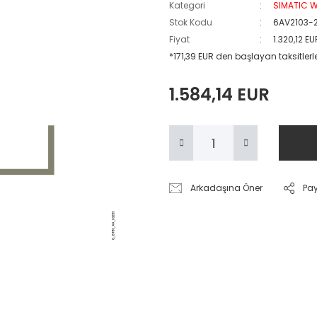
Kategori
SIMATIC W
Stok Kodu
6AV2103-
Fiyat
1.320,12 E
*171,39 EUR den başlayan taksitlerl
1.584,14 EUR
Arkadaşına Öner
Pa