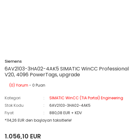
Siemens
6AV2103-3HA02-4AK5 SIMATIC WinCC Professional
V20, 4096 PowerTags, upgrade
(0) Yorum
- 0 Puan
Kategori
SIMATIC WinCC (TIA Portal) Engineering
Stok Kodu
6AV2103-3HA02-4AK5
Fiyat
880,08 EUR + KDV
*114,26 EUR den başlayan taksitlerle!
1.056,10 EUR