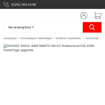
0(216) 305 04 85
Anasayfa
Otomasyon Teknolojisi
Endüstri Yazılımları
TIA Portal
S