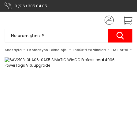
0(216) 305 04 85
Anasayfa
Otomasyon Teknolojisi
Endüstri Yazılımları
TIA Portal
S