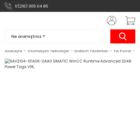
0(216) 305 04 85
Anasayfa
Otomasyon Teknolojisi
Endüstri Yazılımları
TIA Portal
S