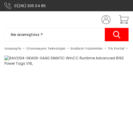
0(216) 305 04 85
Anasayfa
Otomasyon Teknolojisi
Endüstri Yazılımları
TIA Portal
S