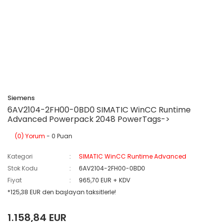
Siemens
6AV2104-2FH00-0BD0 SIMATIC WinCC Runtime
Advanced Powerpack 2048 PowerTags->
(0) Yorum
- 0 Puan
Kategori
SIMATIC WinCC Runtime Advanced
Stok Kodu
6AV2104-2FH00-0BD0
Fiyat
965,70 EUR + KDV
*125,38 EUR den başlayan taksitlerle!
1.158,84 EUR