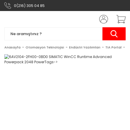
0(216) 305 04 85
Anasayfa
Otomasyon Teknolojisi
Endüstri Yazılımları
TIA Portal
S