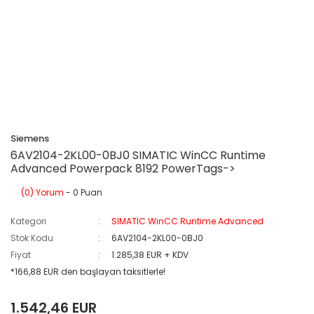
Siemens
6AV2104-2KL00-0BJ0 SIMATIC WinCC Runtime
Advanced Powerpack 8192 PowerTags->
(0) Yorum
- 0 Puan
Kategori
SIMATIC WinCC Runtime Advanced
Stok Kodu
6AV2104-2KL00-0BJ0
Fiyat
1.285,38 EUR + KDV
*166,88 EUR den başlayan taksitlerle!
1.542,46 EUR