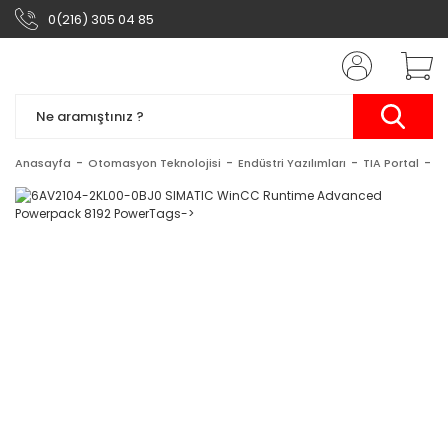
0(216) 305 04 85
Anasayfa
Otomasyon Teknolojisi
Endüstri Yazılımları
TIA Portal
S